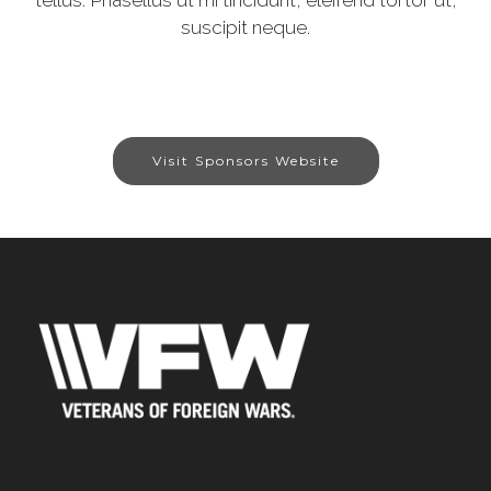
tellus. Phasellus ut mi tincidunt, eleifend tortor ut,
suscipit neque.
Visit Sponsors Website